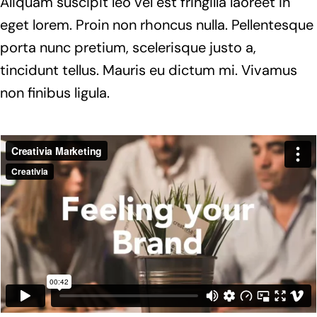
Aliquam suscipit leo vel est fringilla laoreet in
eget lorem. Proin non rhoncus nulla. Pellentesque
porta nunc pretium, scelerisque justo a,
tincidunt tellus. Mauris eu dictum mi. Vivamus
non finibus ligula.